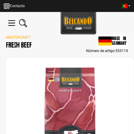
eúdo principal
Contacto
MASTERCRAFT
MADE IN
Fresh Beef
GERMANY
Número de artigo:
555119
Bildergalerie überspringen