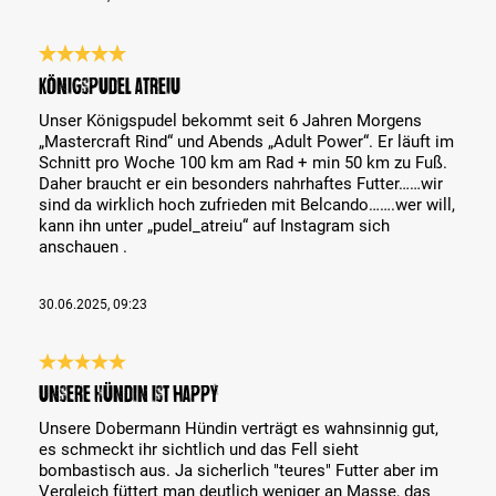
Análise com classificação de 5 de 5 estrelas
Königspudel Atreiu
Unser Königspudel bekommt seit 6 Jahren Morgens
„Mastercraft Rind“ und Abends „Adult Power“. Er läuft im
Schnitt pro Woche 100 km am Rad + min 50 km zu Fuß.
Daher braucht er ein besonders nahrhaftes Futter……wir
sind da wirklich hoch zufrieden mit Belcando…….wer will,
kann ihn unter „pudel_atreiu“ auf Instagram sich
anschauen .
30.06.2025, 09:23
Análise com classificação de 5 de 5 estrelas
Unsere Hündin ist happy
Unsere Dobermann Hündin verträgt es wahnsinnig gut,
es schmeckt ihr sichtlich und das Fell sieht
bombastisch aus. Ja sicherlich "teures" Futter aber im
Vergleich füttert man deutlich weniger an Masse, das