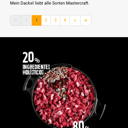
Mein Dackel liebt alle Sorten Mastercraft.
Lado
Lado
Lado
Lado
1
2
3
4
20
%
Ingredientes
holísticos
80