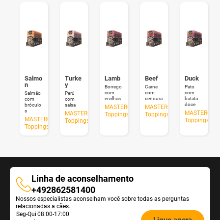
Salmo
Turke
Lamb
Beef
Duck
n
y
Borrego
Carne
Pato
com
com
com
Salmão
Perú
ervilhas
cenoura
batata
com
com
doce
bróculo
salsa
MASTERCRAFT
MASTERCRAFT
s
MASTERCRA
MASTERCRAFT
Toppings
Toppings
MASTERCRAFT
Toppings
Toppings
Toppings
Linha de aconselhamento
Linha
+492862581400
Nossos especialistas aconselham você sobre todas as perguntas
de
relacionadas a cães.
aconselhamento
Öffnungszeiten
Seg-Qui
08:00-17:00