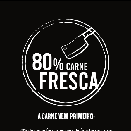
A carne vem primeiro
80% de carne fresca em vez de farinha de carne