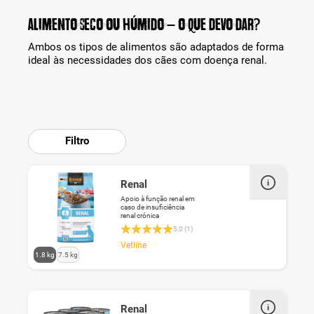
Alimento seco ou húmido – o que devo dar?
Ambos os tipos de alimentos são adaptados de forma
ideal às necessidades dos cães com doença renal.
Filtro
Renal
Apoio à função renal em
caso de insuficiência
renal crónica
Classificação média de 5 de 5 estrelas
5,0 (1)
Vetline
M
1.8 kg
7.5 kg
i
t
d
e
Renal