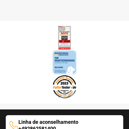
Linha de aconselhamento
Linha
+492862581400