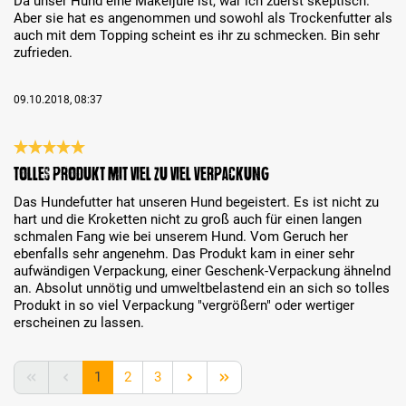
Da unser Hund eine Mäkeljule ist, war ich zuerst skeptisch.
Aber sie hat es angenommen und sowohl als Trockenfutter als
auch mit dem Topping scheint es ihr zu schmecken. Bin sehr
zufrieden.
09.10.2018, 08:37
Análise com classificação de 5 de 5 estrelas
Tolles Produkt mit viel zu viel Verpackung
Das Hundefutter hat unseren Hund begeistert. Es ist nicht zu
hart und die Kroketten nicht zu groß auch für einen langen
schmalen Fang wie bei unserem Hund. Vom Geruch her
ebenfalls sehr angenehm. Das Produkt kam in einer sehr
aufwändigen Verpackung, einer Geschenk-Verpackung ähnelnd
an. Absolut unnötig und umweltbelastend ein an sich so tolles
Produkt in so viel Verpackung "vergrößern" oder wertiger
erscheinen zu lassen.
Lado
Lado
Lado
1
2
3