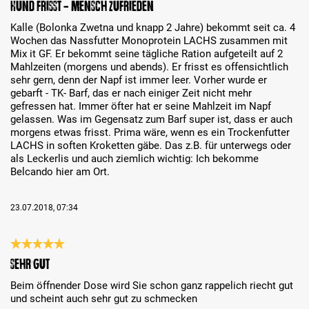
Hund frisst - Mensch zufrieden
Kalle (Bolonka Zwetna und knapp 2 Jahre) bekommt seit ca. 4
Wochen das Nassfutter Monoprotein LACHS zusammen mit
Mix it GF. Er bekommt seine tägliche Ration aufgeteilt auf 2
Mahlzeiten (morgens und abends). Er frisst es offensichtlich
sehr gern, denn der Napf ist immer leer. Vorher wurde er
gebarft - TK- Barf, das er nach einiger Zeit nicht mehr
gefressen hat. Immer öfter hat er seine Mahlzeit im Napf
gelassen. Was im Gegensatz zum Barf super ist, dass er auch
morgens etwas frisst. Prima wäre, wenn es ein Trockenfutter
LACHS in soften Kroketten gäbe. Das z.B. für unterwegs oder
als Leckerlis und auch ziemlich wichtig: Ich bekomme
Belcando hier am Ort.
23.07.2018, 07:34
Análise com classificação de 5 de 5 estrelas
sehr gut
Beim öffnender Dose wird Sie schon ganz rappelich riecht gut
und scheint auch sehr gut zu schmecken