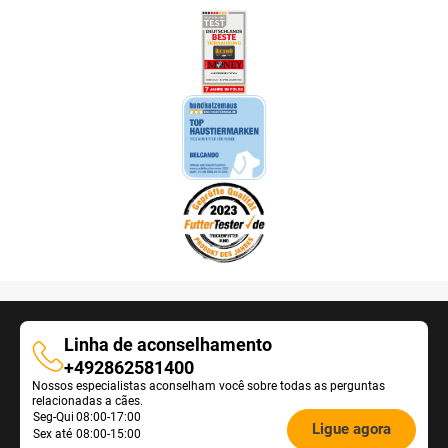
Linha de aconselhamento
Linha
+492862581400
Nossos especialistas aconselham você sobre todas as perguntas
de
relacionadas a cães.
aconselhamento
Öffnungszeiten
Seg-Qui
08:00-17:00
Ligue agora
Sex até
08:00-15:00
Futterberatung: