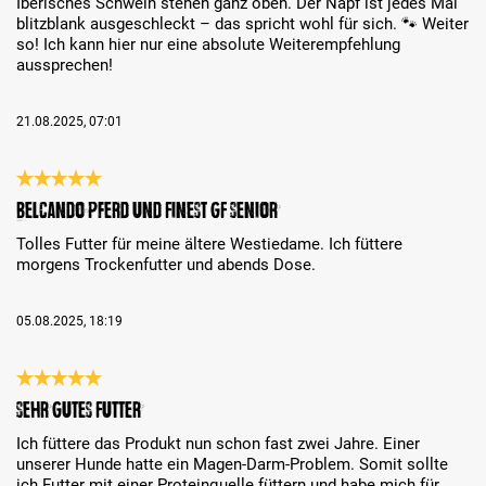
Iberisches Schwein stehen ganz oben. Der Napf ist jedes Mal
blitzblank ausgeschleckt – das spricht wohl für sich. 🐾 Weiter
so! Ich kann hier nur eine absolute Weiterempfehlung
aussprechen!
21.08.2025, 07:01
Análise com classificação de 5 de 5 estrelas
Belcando Pferd und Finest GF Senior
Tolles Futter für meine ältere Westiedame. Ich füttere
morgens Trockenfutter und abends Dose.
05.08.2025, 18:19
Análise com classificação de 5 de 5 estrelas
Sehr gutes Futter
Ich füttere das Produkt nun schon fast zwei Jahre. Einer
unserer Hunde hatte ein Magen-Darm-Problem. Somit sollte
ich Futter mit einer Proteinquelle füttern und habe mich für