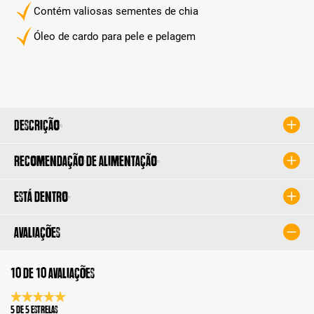
Contém valiosas sementes de chia
Óleo de cardo para pele e pelagem
Descrição
Recomendação de alimentação
Está dentro
Avaliações
10 de 10 avaliações
Classificação média de 5 de 5 estrelas
5 de 5 Estrelas