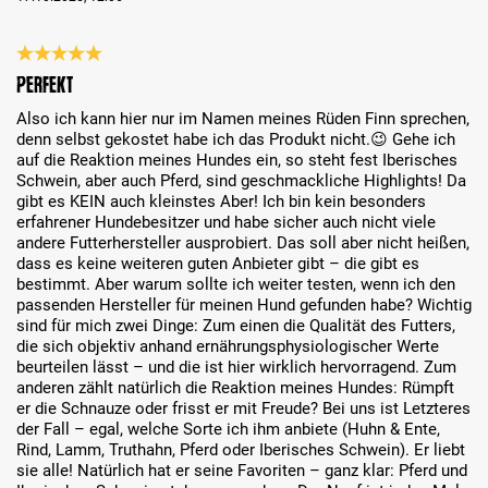
Análise com classificação de 5 de 5 estrelas
Perfekt
Also ich kann hier nur im Namen meines Rüden Finn sprechen,
denn selbst gekostet habe ich das Produkt nicht.😉 Gehe ich
auf die Reaktion meines Hundes ein, so steht fest Iberisches
Schwein, aber auch Pferd, sind geschmackliche Highlights! Da
gibt es KEIN auch kleinstes Aber! Ich bin kein besonders
erfahrener Hundebesitzer und habe sicher auch nicht viele
andere Futterhersteller ausprobiert. Das soll aber nicht heißen,
dass es keine weiteren guten Anbieter gibt – die gibt es
bestimmt. Aber warum sollte ich weiter testen, wenn ich den
passenden Hersteller für meinen Hund gefunden habe? Wichtig
sind für mich zwei Dinge: Zum einen die Qualität des Futters,
die sich objektiv anhand ernährungsphysiologischer Werte
beurteilen lässt – und die ist hier wirklich hervorragend. Zum
anderen zählt natürlich die Reaktion meines Hundes: Rümpft
er die Schnauze oder frisst er mit Freude? Bei uns ist Letzteres
der Fall – egal, welche Sorte ich ihm anbiete (Huhn & Ente,
Rind, Lamm, Truthahn, Pferd oder Iberisches Schwein). Er liebt
sie alle! Natürlich hat er seine Favoriten – ganz klar: Pferd und