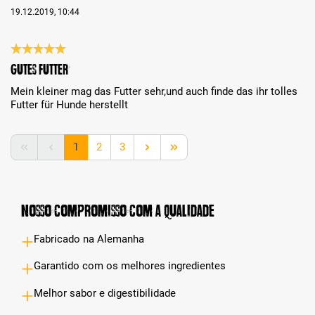
19.12.2019, 10:44
Análise com classificação de 5 de 5 estrelas
gutes futter
Mein kleiner mag das Futter sehr,und auch finde das ihr tolles
Futter für Hunde herstellt
Lado
Lado
Lado
1
2
3
Nosso compromisso com a qualidade
Fabricado na Alemanha
Garantido com os melhores ingredientes
Melhor sabor e digestibilidade