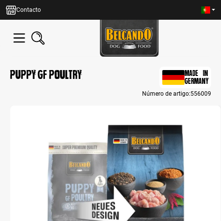
eúdo principal
Contacto
Puppy GF Poultry
MADE IN
GERMANY
Número de artigo:
556009
Bildergalerie überspringen