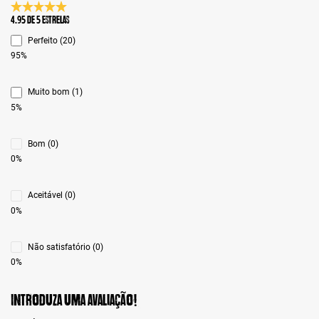
Classificação média de 4.9 de 5 estrelas
4.95 de 5 Estrelas
Perfeito (20)
95%
Muito bom (1)
5%
Bom (0)
0%
Aceitável (0)
0%
Não satisfatório (0)
0%
Introduza uma avaliação!