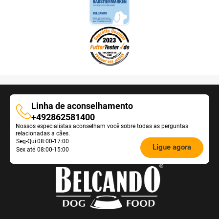
Linha de aconselhamento
Linha
+492862581400
Nossos especialistas aconselham você sobre todas as perguntas
de
relacionadas a cães.
aconselhamento
Öffnungszeiten
Seg-Qui
08:00-17:00
Ligue agora
Sex até
08:00-15:00
Futterberatung: