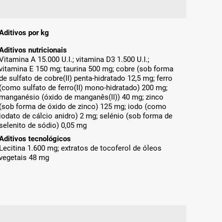
Aditivos por kg
Aditivos nutricionais
Vitamina A 15.000 U.I.; vitamina D3 1.500 U.I.;
vitamina E 150 mg; taurina 500 mg; cobre (sob forma
de sulfato de cobre(II) penta-hidratado 12,5 mg; ferro
(como sulfato de ferro(II) mono-hidratado) 200 mg;
manganésio (óxido de manganês(II)) 40 mg; zinco
(sob forma de óxido de zinco) 125 mg; iodo (como
iodato de cálcio anidro) 2 mg; selénio (sob forma de
selenito de sódio) 0,05 mg
Aditivos tecnológicos
Lecitina 1.600 mg; extratos de tocoferol de óleos
vegetais 48 mg