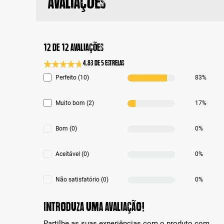
Avaliações
12 de 12 avaliações
4.83 de 5 Estrelas
Classificação média de 4.8 de 5 estrelas
Perfeito (10)
83%
Muito bom (2)
17%
Bom (0)
0%
Aceitável (0)
0%
Não satisfatório (0)
0%
Introduza uma avaliação!
Partilhe as suas experiências com o produto com