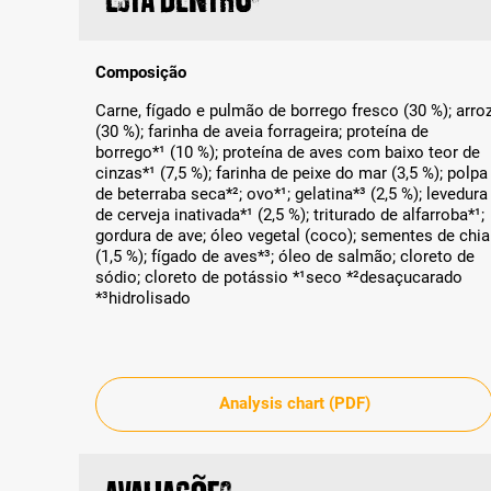
Composição
Carne, fígado e pulmão de borrego fresco (30 %); arro
(30 %); farinha de aveia forrageira; proteína de
borrego*¹ (10 %); proteína de aves com baixo teor de
cinzas*¹ (7,5 %); farinha de peixe do mar (3,5 %); polpa
de beterraba seca*²; ovo*¹; gelatina*³ (2,5 %); levedura
de cerveja inativada*¹ (2,5 %); triturado de alfarroba*¹;
gordura de ave; óleo vegetal (coco); sementes de chia
(1,5 %); fígado de aves*³; óleo de salmão; cloreto de
sódio; cloreto de potássio *¹seco *²desaçucarado
*³hidrolisado
Analysis chart (PDF)