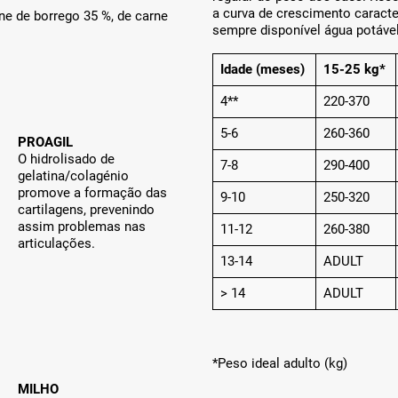
a curva de crescimento caracte
ne de borrego 35 %, de carne
sempre disponível água potável
Idade (meses)
15-25 kg*
4**
220-370
5-6
260-360
PROAGIL
O hidrolisado de
7-8
290-400
gelatina/colagénio
promove a formação das
9-10
250-320
cartilagens, prevenindo
assim problemas nas
11-12
260-380
articulações.
13-14
ADULT
> 14
ADULT
*Peso ideal adulto (kg)
MILHO