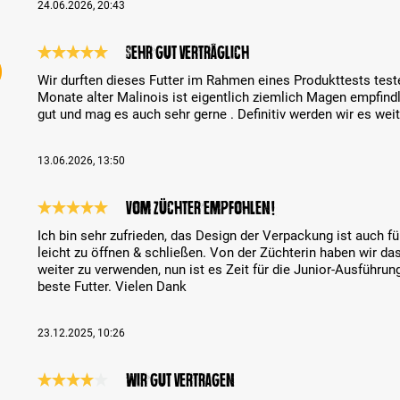
24.06.2026, 20:43
Sehr gut verträglich
Análise com classificação de 5 de 5 estrelas
Wir durften dieses Futter im Rahmen eines Produkttests test
Monate alter Malinois ist eigentlich ziemlich Magen empfindli
gut und mag es auch sehr gerne . Definitiv werden wir es we
13.06.2026, 13:50
Vom Züchter empfohlen!
Análise com classificação de 5 de 5 estrelas
Ich bin sehr zufrieden, das Design der Verpackung ist auch f
leicht zu öffnen & schließen. Von der Züchterin haben wir da
weiter zu verwenden, nun ist es Zeit für die Junior-Ausführu
beste Futter. Vielen Dank
23.12.2025, 10:26
Wir gut vertragen
Análise com classificação de 4 de 5 estrelas