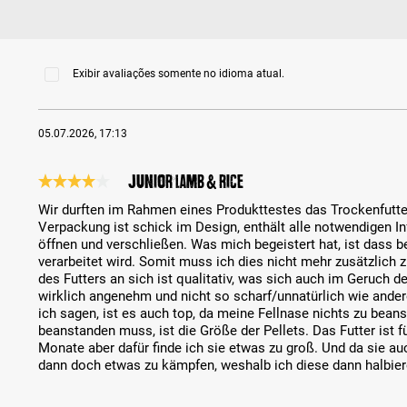
Exibir avaliações somente no idioma atual.
05.07.2026, 17:13
Junior Lamb & Rice
Análise com classificação de 4 de 5 estrelas
Wir durften im Rahmen eines Produkttestes das Trockenfutter
Verpackung ist schick im Design, enthält alle notwendigen I
öffnen und verschließen. Was mich begeistert hat, ist dass b
verarbeitet wird. Somit muss ich dies nicht mehr zusätzlic
des Futters an sich ist qualitativ, was sich auch im Geruch de
wirklich angenehm und nicht so scharf/unnatürlich wie ande
ich sagen, ist es auch top, da meine Fellnase nichts zu bean
beanstanden muss, ist die Größe der Pellets. Das Futter ist 
Monate aber dafür finde ich sie etwas zu groß. Und da sie auc
dann doch etwas zu kämpfen, weshalb ich diese dann halbie