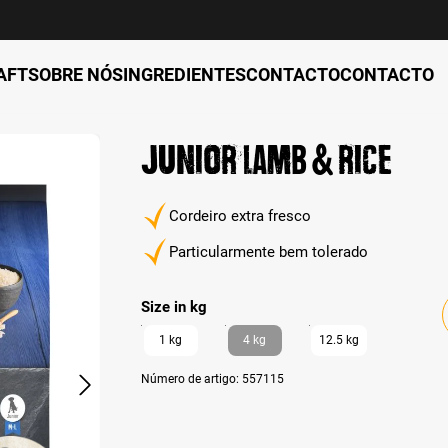
AFT
SOBRE NÓS
INGREDIENTES
CONTACTO
CONTACTO
Junior Lamb & Rice
Cordeiro extra fresco
Particularmente bem tolerado
auswählen
Size in kg
1 kg
4 kg
12.5 kg
Número de artigo:
557115