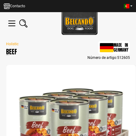
eúdo principal
Contacto
Holistic
MADE IN
Beef
GERMANY
Número de artigo:
512605
Bildergalerie überspringen