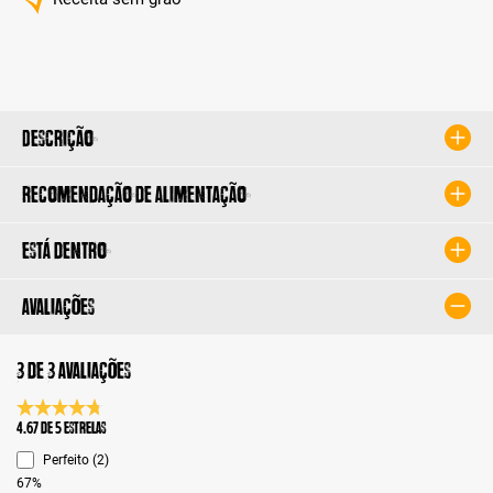
Descrição
Recomendação de alimentação
Está dentro
Avaliações
3 de 3 avaliações
Classificação média de 4.6 de 5 estrelas
4.67 de 5 Estrelas
Perfeito (2)
67%