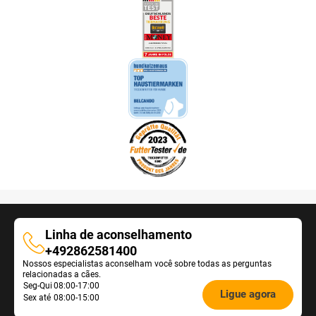
Linha de aconselhamento
Linha
+492862581400
Nossos especialistas aconselham você sobre todas as perguntas
de
relacionadas a cães.
aconselhamento
Öffnungszeiten
Seg-Qui
08:00-17:00
Ligue agora
Sex até
08:00-15:00
Futterberatung: