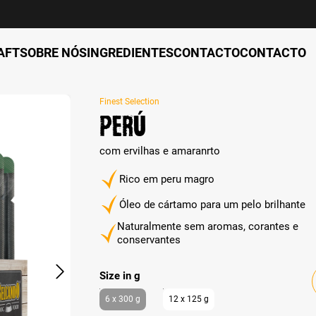
AFT
SOBRE NÓS
INGREDIENTES
CONTACTO
CONTACTO
Finest Selection
Perú
com ervilhas e amaranrto
Rico em peru magro
Óleo de cártamo para um pelo brilhante
Naturalmente sem aromas, corantes e
conservantes
auswählen
Size in g
6 x 300 g
12 x 125 g