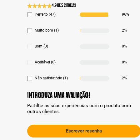
4.9 de 5 Estrelas
Classificação média de 4.9 de 5 estrelas
Perfeito (47)
96%
Muito bom (1)
2%
Bom (0)
0%
Aceitável (0)
0%
Não satisfatório (1)
2%
Introduza uma avaliação!
Partilhe as suas experiências com o produto com
outros clientes.
Escrever resenha