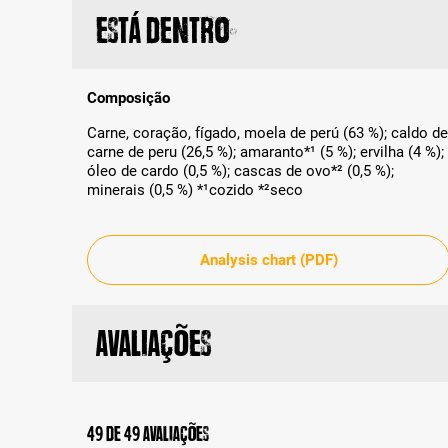
Está dentro
Composição
Carne, coração, fígado, moela de perú (63 %); caldo de
carne de peru (26,5 %); amaranto*¹ (5 %); ervilha (4 %);
óleo de cardo (0,5 %); cascas de ovo*² (0,5 %);
minerais (0,5 %) *¹cozido *²seco
Analysis chart (PDF)
Avaliações
49 de 49 avaliações