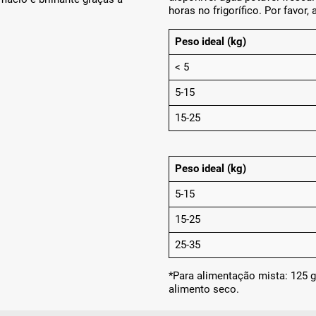
horas no frigorífico. Por favor
Peso ideal (kg)
< 5
5-15
15-25
Peso ideal (kg)
5-15
15-25
25-35
*Para alimentação mista: 125 g
alimento seco.