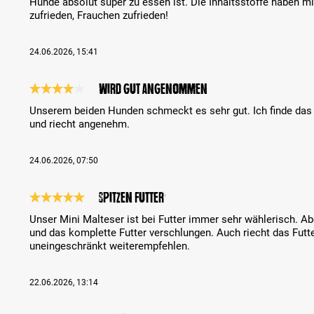
Hunde absolut super zu essen ist. Die Inhaltsstoffe haben m
zufrieden, Frauchen zufrieden!
24.06.2026, 15:41
Wird gut angenommen
Análise com classificação de 4 de 5 estrelas
Unserem beiden Hunden schmeckt es sehr gut. Ich finde das
und riecht angenehm.
24.06.2026, 07:50
Spitzen Futter
Análise com classificação de 5 de 5 estrelas
Unser Mini Malteser ist bei Futter immer sehr wählerisch. Aber
und das komplette Futter verschlungen. Auch riecht das Fut
uneingeschränkt weiterempfehlen.
22.06.2026, 13:14