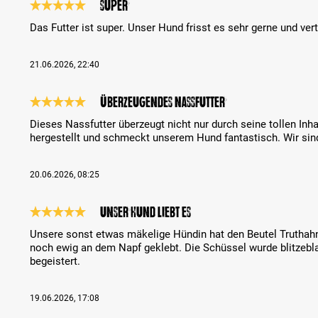
Super
Análise com classificação de 5 de 5 estrelas
Das Futter ist super. Unser Hund frisst es sehr gerne und vert
21.06.2026, 22:40
Überzeugendes Nassfutter
Análise com classificação de 5 de 5 estrelas
Dieses Nassfutter überzeugt nicht nur durch seine tollen Inh
hergestellt und schmeckt unserem Hund fantastisch. Wir sind
20.06.2026, 08:25
Unser Hund liebt es
Análise com classificação de 5 de 5 estrelas
Unsere sonst etwas mäkelige Hündin hat den Beutel Truthahn
noch ewig an dem Napf geklebt. Die Schüssel wurde blitzeblan
begeistert.
19.06.2026, 17:08