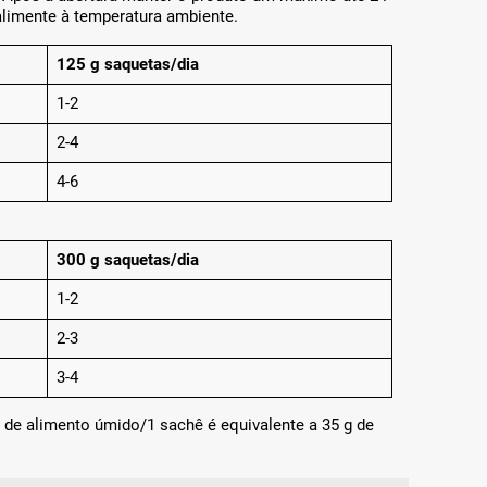
, alimente à temperatura ambiente.
125 g saquetas/dia
1-2
2-4
4-6
300 g saquetas/dia
1-2
2-3
3-4
 de alimento úmido/1 sachê é equivalente a 35 g de