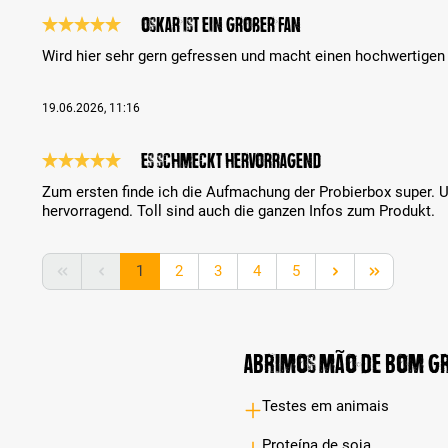
Oskar ist ein großer Fan
Análise com classificação de 5 de 5 estrelas
Wird hier sehr gern gefressen und macht einen hochwertigen
19.06.2026, 11:16
Es schmeckt hervorragend
Análise com classificação de 5 de 5 estrelas
Zum ersten finde ich die Aufmachung der Probierbox super
hervorragend. Toll sind auch die ganzen Infos zum Produkt.
Lado
Lado
Lado
Lado
Lado
1
2
3
4
5
Abrimos mão de bom g
Testes em animais
Proteína de soja