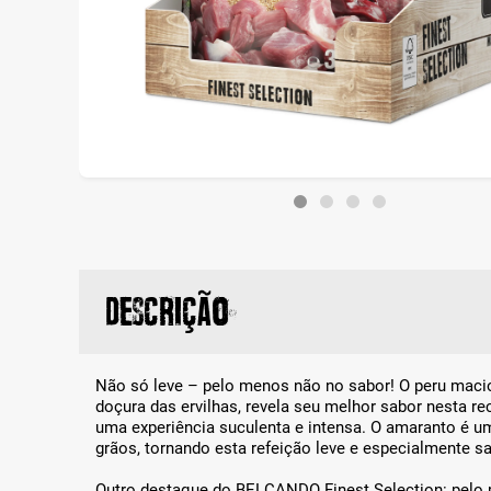
Descrição
Não só leve – pelo menos não no sabor! O peru maci
doçura das ervilhas, revela seu melhor sabor nesta r
uma experiência suculenta e intensa. O amaranto é um
grãos, tornando esta refeição leve e especialmente s
Outro destaque do BELCANDO Finest Selection: pelo m