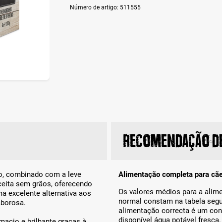
Número de artigo:
511555
Recomendação de
o, combinado com a leve
Alimentação completa para cãe
eceita sem grãos, oferecendo
Os valores médios para a alim
a excelente alternativa aos
normal constam na tabela segu
aborosa.
alimentação correcta é um con
disponível água potável fresc
acio e brilhante graças à