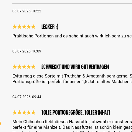
06.07.2026, 10:22
Lecker :)
Análise com classificação de 5 de 5 estrelas
Praktische Portionen und es scheint auch wirklich sehr zu 
05.07.2026, 16:09
Schmeckt und wird gut vertragen
Análise com classificação de 5 de 5 estrelas
Evita mag diese Sorte mit Truthahn & Amatanth sehr gerne. Sie 
Portionsgröße ist perfekt für unser 1,5 Jahre altes Mädchen un
04.07.2026, 09:44
Tolle Portionsgröße, toller Inhalt
Análise com classificação de 5 de 5 estrelas
Mein Chihuahua liebt dieses Nassfutter, obwohl er sonst er sc
perfekt für eine Mahlzeit. Das Nassfutter ist schön klein ges