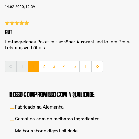
14.02.2020, 13:39
Análise com classificação de 5 de 5 estrelas
gut
Umfangreiches Paket mit schöner Auswahl und tollem Preis-
Leistungsverhältnis
Lado
Lado
Lado
Lado
Lado
1
2
3
4
5
Nosso compromisso com a qualidade
Fabricado na Alemanha
Garantido com os melhores ingredientes
Melhor sabor e digestibilidade