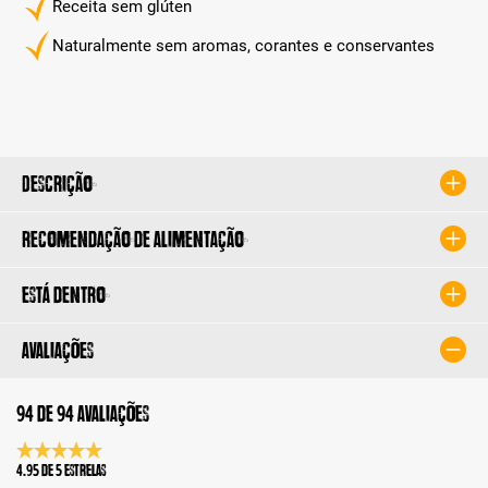
Receita sem glúten
Naturalmente sem aromas, corantes e conservantes
Descrição
Recomendação de alimentação
Está dentro
Avaliações
94 de 94 avaliações
Classificação média de 4.9 de 5 estrelas
4.95 de 5 Estrelas