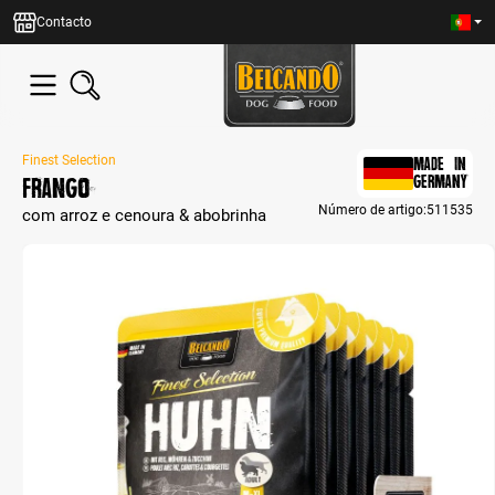
eúdo principal
Contacto
Finest Selection
MADE IN
Frango
GERMANY
Número de artigo:
511535
com arroz e cenoura & abobrinha
Bildergalerie überspringen