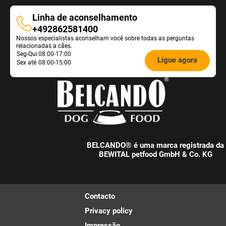
Linha de aconselhamento
Linha
+492862581400
Nossos especialistas aconselham você sobre todas as perguntas
de
relacionadas a cães.
aconselhamento
Öffnungszeiten
Seg-Qui
08:00-17:00
Ligue agora
Sex até
08:00-15:00
Futterberatung:
BELCANDO® é uma marca registrada da
BEWITAL petfood GmbH & Co. KG
Contacto
Privacy policy
Impressão