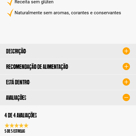
Receita sem glúten
Naturalmente sem aromas, corantes e conservantes
Descrição
Recomendação de alimentação
Está dentro
Avaliações
4 de 4 avaliações
Classificação média de 5 de 5 estrelas
5 de 5 Estrelas