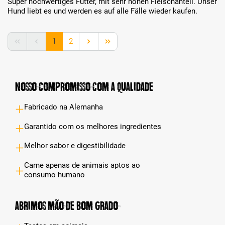
Super hochwertiges Futter, mit sehr hohen Fleischanteil. Unser
Hund liebt es und werden es auf alle Fälle wieder kaufen.
Lado
Lado
1
2
Nosso compromisso com a qualidade
Fabricado na Alemanha
Garantido com os melhores ingredientes
Melhor sabor e digestibilidade
Carne apenas de animais aptos ao
consumo humano
Abrimos mão de bom grado