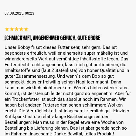
07.08.2025, 00:23
Análise com classificação de 5 de 5 estrelas
Schmackhaft, angenehmer Geruch, gute Größe
Unser Bobby frisst dieses Futter sehr, sehr gern. Das ist
besonders erfreulich, weil er einerseits super mäkelig ist und
wir andererseits Wert auf vernünftige Inhaltsstoffe legen. Das
Futter riecht recht angenehm, lässt sich gut portionieren, die
Inhaltsstoffe sind (laut Zutatenliste) von hoher Qualität und in
guter Zusammensetzung. Und wenn`s dem Bob so gut
schmeckt, dass er freiwillig seinen Napf leer macht: Dann
kann man wirklich nicht meckern. Wenn`s hinten wieder raus
kommt, ist der Geruch leider nicht ganz so angenehm. Aber für
ein Trockenfutter ist auch das absolut noch im Rahmen. Wir
haben bei anderen Futtersorten schon schlimmere Wolken
erlebt. Die Verträglichkeit ist insgesamt ziemlich gut. Einziger
Kritikpunkt ist die relativ lange Bearbeitungszeit der
Bestellungen: Man muss in der Regel etwa eine Woche von
Bestellung bis Lieferung planen. Das ist aber gerade noch so
im Rahmen. Insgesamt: Danke Bewital, tolles Produkt!