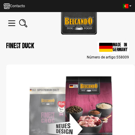
eúdo principal
Contacto
Finest Duck
MADE IN
GERMANY
Número de artigo:
558009
Bildergalerie überspringen