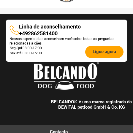
Linha de aconselhamento
Linha
+492862581400
Nossos especialistas aconselham você sobre todas as perguntas
de
relacionadas a cães.
aconselhamento
Öffnungszeiten
Seg-Qui
08:00-17:00
Ligue agora
Sex até
08:00-15:00
Futterberatung:
BELCANDO® é uma marca registrada da
BEWITAL petfood GmbH & Co. KG
Contacto