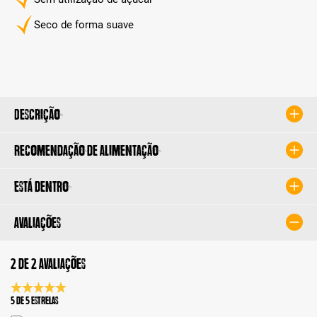
Seco de forma suave
Descrição
Recomendação de alimentação
Está dentro
Avaliações
2 de 2 avaliações
Classificação média de 5 de 5 estrelas
5 de 5 Estrelas