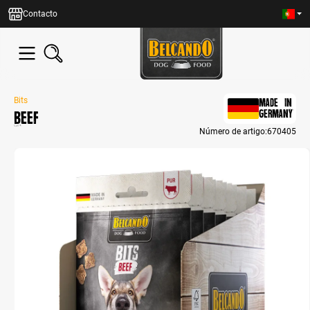
eúdo principal
Contacto
Bits
MADE IN
Beef
GERMANY
Número de artigo:
670405
Bildergalerie überspringen