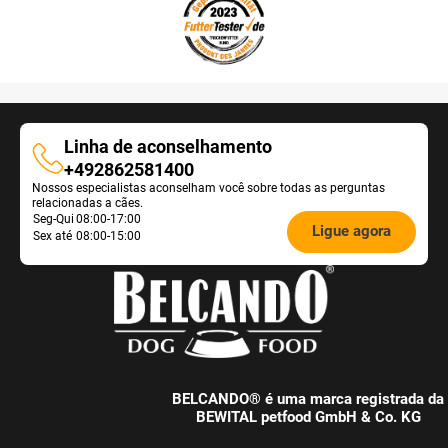
Linha de aconselhamento
Linha
+492862581400
Nossos especialistas aconselham você sobre todas as perguntas
de
relacionadas a cães.
aconselhamento
Öffnungszeiten
Seg-Qui
08:00-17:00
Ligue agora
Sex até
08:00-15:00
Futterberatung:
BELCANDO® é uma marca registrada da
BEWITAL petfood GmbH & Co. KG